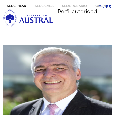
SEDE PILAR
SEDE CABA
SEDE ROSARIO
ONLINE
EN
ES
Perfil autoridad