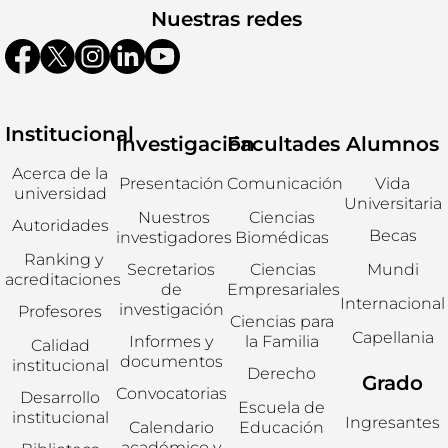
Nuestras redes
Institucional
Investigación
Facultades
Alumnos
Acerca de la
Presentación
Comunicación
Vida
universidad
Universitaria
Nuestros
Ciencias
Autoridades
Becas
investigadores
Biomédicas
Ranking y
Secretarios
Ciencias
Mundi
acreditaciones
de
Empresariales
Internacional
investigación
Profesores
Ciencias para
Capellania
Informes y
la Familia
Calidad
documentos
institucional
Derecho
Grado
Convocatorias
Desarrollo
Escuela de
institucional
Ingresantes
Calendario
Educación
académico y