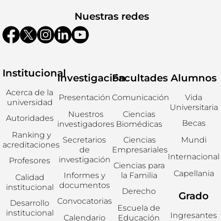
Nuestras redes
Institucional
Investigación
Facultades
Alumnos
Acerca de la
Presentación
Comunicación
Vida
universidad
Universitaria
Nuestros
Ciencias
Autoridades
Becas
investigadores
Biomédicas
Ranking y
Secretarios
Ciencias
Mundi
acreditaciones
de
Empresariales
Internacional
investigación
Profesores
Ciencias para
Capellania
Informes y
la Familia
Calidad
documentos
institucional
Derecho
Grado
Convocatorias
Desarrollo
Escuela de
institucional
Ingresantes
Calendario
Educación