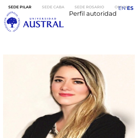
SEDE PILAR
SEDE CABA
SEDE ROSARIO
ONLINE
EN
ES
Perfil autoridad