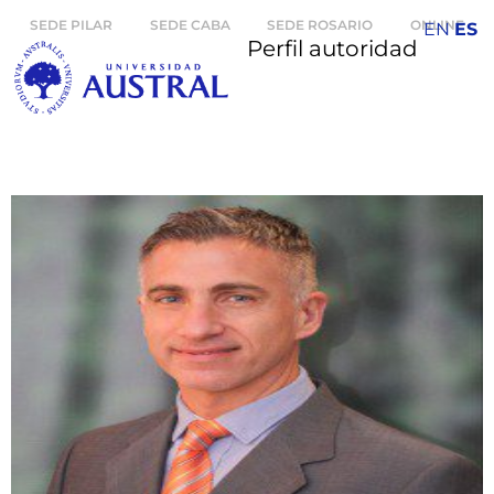
SEDE PILAR
SEDE CABA
SEDE ROSARIO
ONLINE
EN
ES
Perfil autoridad