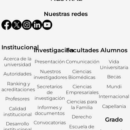
Nuestras redes
Institucional
Investigación
Facultades
Alumnos
Acerca de la
Presentación
Comunicación
Vida
universidad
Universitaria
Nuestros
Ciencias
Autoridades
Becas
investigadores
Biomédicas
Ranking y
Secretarios
Ciencias
Mundi
acreditaciones
de
Empresariales
Internacional
investigación
Profesores
Ciencias para
Capellania
Informes y
la Familia
Calidad
documentos
institucional
Derecho
Grado
Convocatorias
Desarrollo
Escuela de
institucional