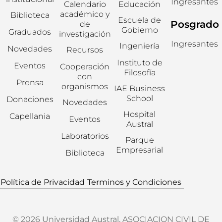
Ingresantes
Calendario
Educación
académico y
Biblioteca
Escuela de
Posgrado
de
Gobierno
Graduados
investigación
Ingresantes
Ingeniería
Novedades
Recursos
Instituto de
Eventos
Cooperación
Filosofía
con
Prensa
organismos
IAE Business
School
Donaciones
Novedades
Hospital
Capellania
Eventos
Austral
Laboratorios
Parque
Empresarial
Biblioteca
Política de Privacidad
Terminos y Condiciones
© 2026 Universidad Austral. ASOCIACION CIVIL DE