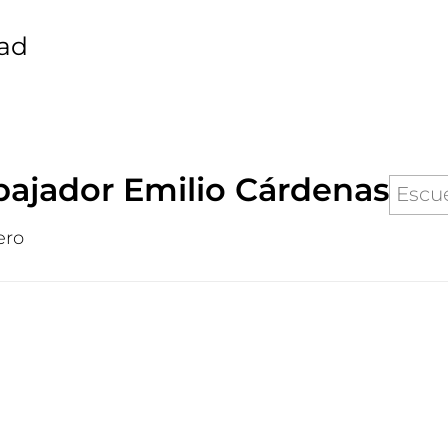
dad
ajador Emilio Cárdenas
Escu
ero