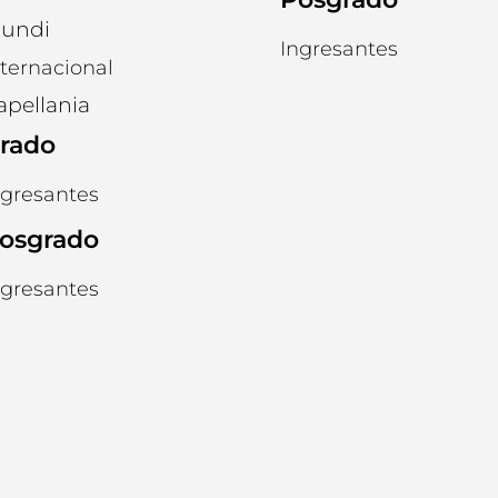
undi
Ingresantes
nternacional
apellania
rado
ngresantes
osgrado
ngresantes