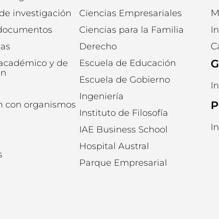
M
 de investigación
Ciencias Empresariales
 documentos
Ciencias para la Familia
I
C
ias
Derecho
G
 académico y de
Escuela de Educación
ón
Escuela de Gobierno
I
Ingeniería
P
n con organismos
Instituto de Filosofía
I
IAE Business School
Hospital Austral
s
Parque Empresarial