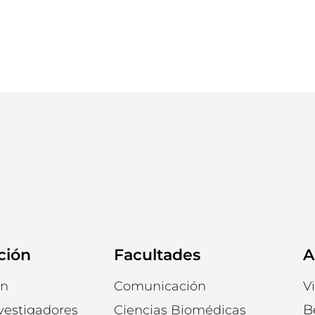
ción
Facultades
A
ón
Comunicación
V
B
vestigadores
Ciencias Biomédicas