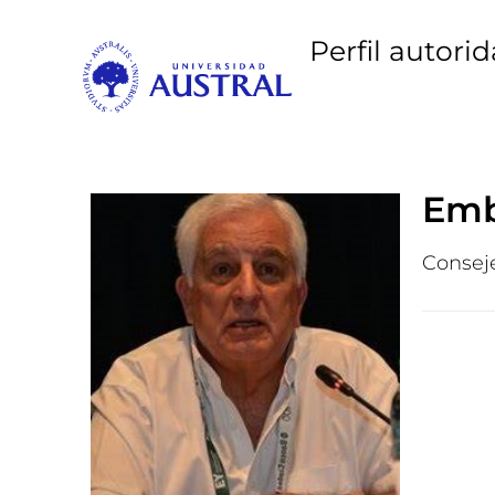
Perfil autori
Emb
Consej