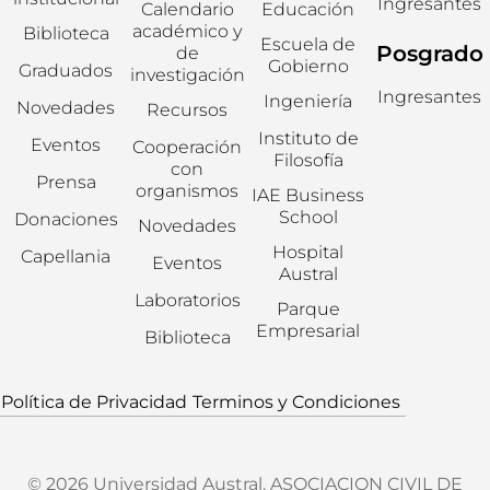
Ingresantes
Calendario
Educación
académico y
Biblioteca
Escuela de
Posgrado
de
Gobierno
Graduados
investigación
Ingresantes
Ingeniería
Novedades
Recursos
Instituto de
Eventos
Cooperación
Filosofía
con
Prensa
organismos
IAE Business
School
Donaciones
Novedades
Hospital
Capellania
Eventos
Austral
Laboratorios
Parque
Empresarial
Biblioteca
Política de Privacidad
Terminos y Condiciones
© 2026 Universidad Austral. ASOCIACION CIVIL DE