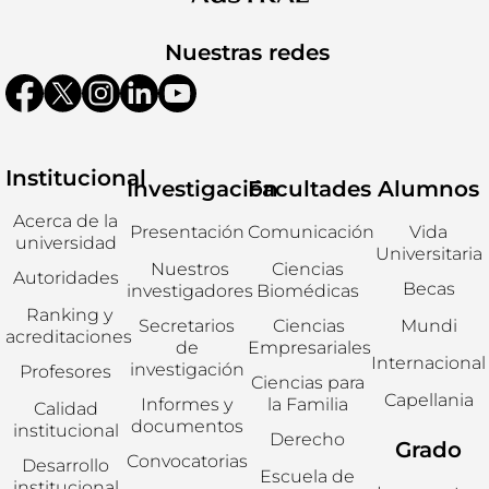
Nuestras redes
Institucional
Investigación
Facultades
Alumnos
Acerca de la
Presentación
Comunicación
Vida
universidad
Universitaria
Nuestros
Ciencias
Autoridades
Becas
investigadores
Biomédicas
Ranking y
Secretarios
Ciencias
Mundi
acreditaciones
de
Empresariales
Internacional
investigación
Profesores
Ciencias para
Capellania
Informes y
la Familia
Calidad
documentos
institucional
Derecho
Grado
Convocatorias
Desarrollo
Escuela de
institucional