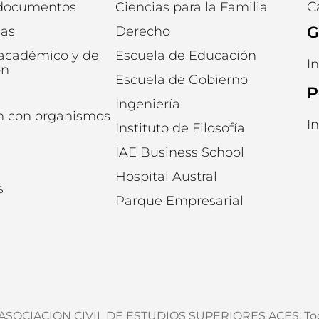
C
 documentos
Ciencias para la Familia
G
ias
Derecho
 académico y de
Escuela de Educación
I
ón
Escuela de Gobierno
P
Ingeniería
n con organismos
I
Instituto de Filosofía
IAE Business School
Hospital Austral
s
Parque Empresarial
. ASOCIACION CIVIL DE ESTUDIOS SUPERIORES ACES. Tod