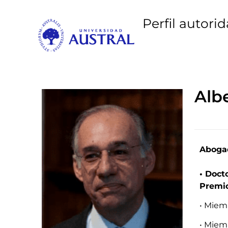
Perfil autori
Alb
Abogad
• Doct
Premio
• Miem
• Miem