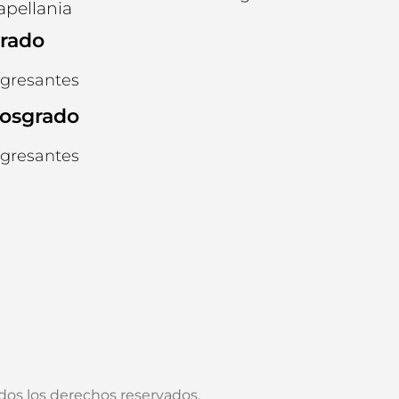
apellania
rado
ngresantes
osgrado
ngresantes
os los derechos reservados.