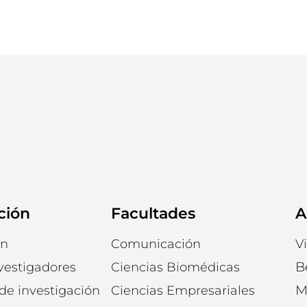
ción
Facultades
A
ón
Comunicación
V
B
vestigadores
Ciencias Biomédicas
M
 de investigación
Ciencias Empresariales