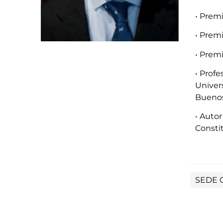
• Prem
• Prem
• Prem
• Profe
Univers
Buenos
• Auto
Constit
SEDE 