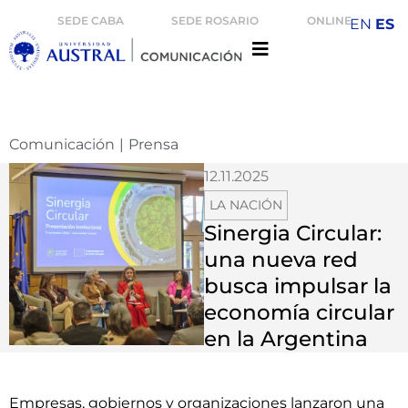
SEDE CABA
SEDE ROSARIO
ONLINE
EN
ES
Comunicación
|
Prensa
12.11.2025
LA NACIÓN
Sinergia Circular:
una nueva red
busca impulsar la
economía circular
en la Argentina
Empresas, gobiernos y organizaciones lanzaron una