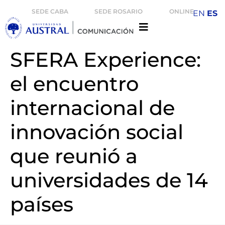
SEDE CABA
SEDE ROSARIO
ONLINE
EN
ES
SFERA Experience:
el encuentro
internacional de
innovación social
que reunió a
universidades de 14
países