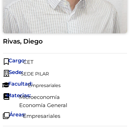
Rivas, Diego
Cargo:
CET
Sede:
SEDE PILAR
Facultad:
Empresariales
Materias:
Microeconomía
Economía General
Áreas:
Empresariales