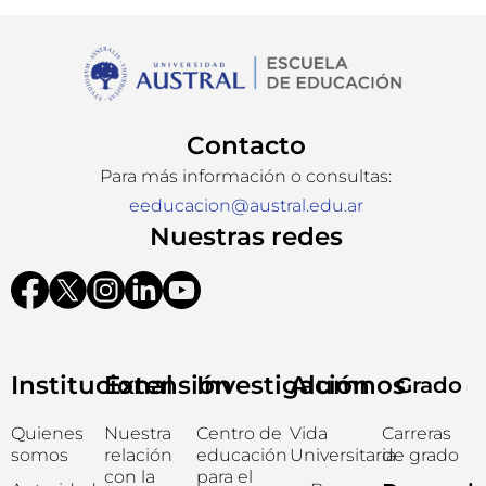
Contacto
Para más información o consultas:
eeducacion@austral.edu.ar
Nuestras redes
Institucional
Extensión
Investigación
Alumnos
Grado
Quienes
Nuestra
Centro de
Vida
Carreras
somos
relación
educación
Universitaria
de grado
con la
para el