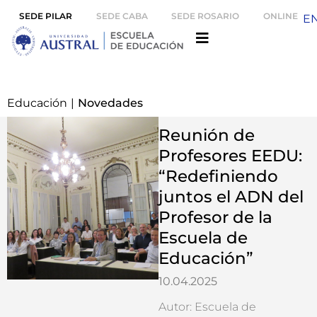
SEDE PILAR
SEDE CABA
SEDE ROSARIO
ONLINE
E
Educación
|
Novedades
Reunión de
Profesores EEDU:
“Redefiniendo
juntos el ADN del
Profesor de la
Escuela de
Educación”
10.04.2025
Autor: Escuela de