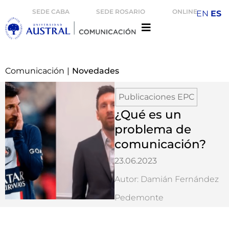
SEDE CABA
SEDE ROSARIO
ONLINE
EN
ES
Comunicación
|
Novedades
Publicaciones EPC
¿Qué es un
problema de
comunicación?
23.06.2023
Autor: Damián Fernández
Pedemonte