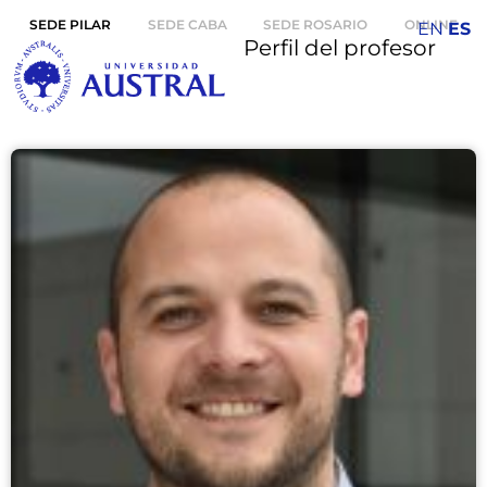
SEDE PILAR
SEDE CABA
SEDE ROSARIO
ONLINE
EN
ES
Perfil del profesor