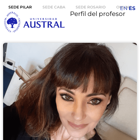
SEDE PILAR
SEDE CABA
SEDE ROSARIO
ONLINE
EN
ES
Perfil del profesor