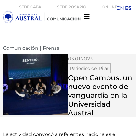
SEDE CABA
SEDE ROSARIO
ONLINE
EN
ES
Comunicación
|
Prensa
03.01.2023
Periódico del Pilar
Open Campus: un
nuevo evento de
vanguardia en la
Universidad
Austral
La actividad convocó a referentes nacionales e