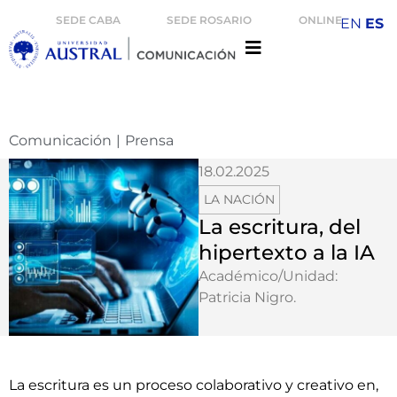
SEDE CABA
SEDE ROSARIO
ONLINE
EN
ES
Comunicación
|
Prensa
18.02.2025
LA NACIÓN
La escritura, del
hipertexto a la IA
Académico/Unidad:
Patricia Nigro
.
La escritura es un proceso colaborativo y creativo en,