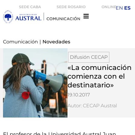
SEDE CABA
SEDE ROSARIO
ONLINE
EN
ES
Comunicación
|
Novedades
Difusión CECAP
«La comunicación
comienza con el
destinatario»
19.10.2017
Autor: CECAP Austral
El profesor de la Universidad Austral Juan