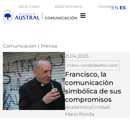
SEDE CABA
SEDE ROSARIO
ONLINE
EN
ES
Comunicación
|
Prensa
21.04.2025
mario-riorda.beehiiv.com
Francisco, la
comunicación
simbólica de sus
compromisos
Académico/Unidad:
Mario Riorda
.