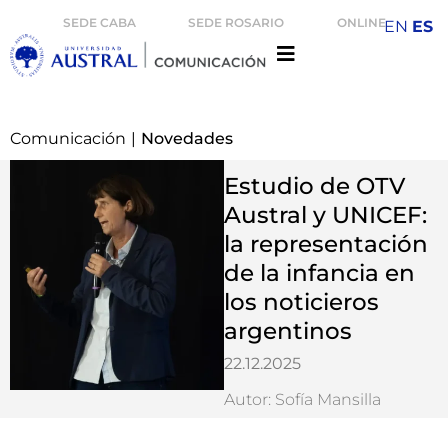
SEDE CABA
SEDE ROSARIO
ONLINE
EN
ES
Comunicación
|
Novedades
Estudio de OTV
Austral y UNICEF:
la representación
de la infancia en
los noticieros
argentinos
22.12.2025
Autor: Sofía Mansilla