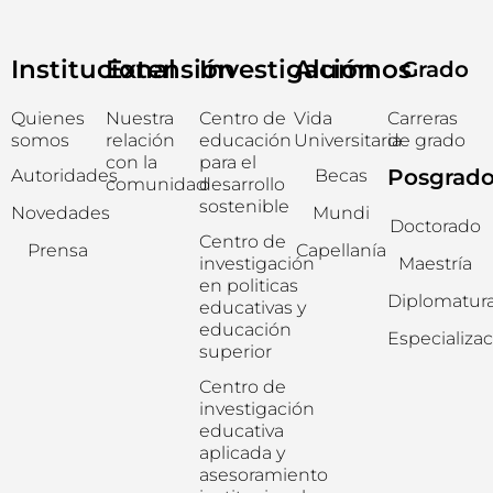
Institucional
Extensión
Investigación
Alumnos
Grado
Quienes
Nuestra
Centro de
Vida
Carreras
somos
relación
educación
Universitaria
de grado
con la
para el
Posgrad
Autoridades
Becas
comunidad
desarrollo
sostenible
Novedades
Mundi
Doctorado
Centro de
Prensa
Capellanía
investigación
Maestría
en politicas
Diplomatur
educativas y
educación
Especializa
superior
Centro de
investigación
educativa
aplicada y
asesoramiento