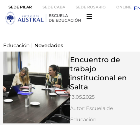
SEDE PILAR
SEDE CABA
SEDE ROSARIO
ONLINE
E
Educación
|
Novedades
Encuentro de
trabajo
institucional en
Salta
13.05.2025
Autor: Escuela de
Educación