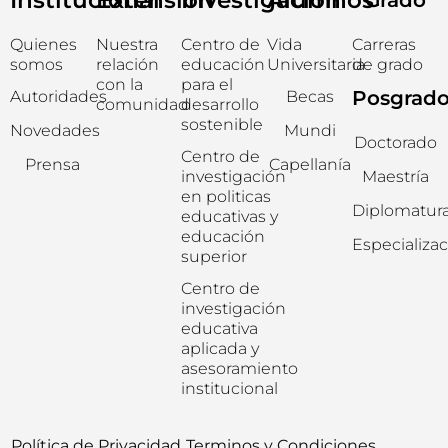
Quienes
Nuestra
Centro de
Vida
Carreras
somos
relación
educación
Universitaria
de grado
con la
para el
Posgrad
Autoridades
Becas
comunidad
desarrollo
sostenible
Novedades
Mundi
Doctorado
Centro de
Prensa
Capellanía
investigación
Maestría
en politicas
Diplomatur
educativas y
educación
Especializa
superior
Centro de
investigación
educativa
aplicada y
asesoramiento
institucional
Política de Privacidad
Terminos y Condiciones