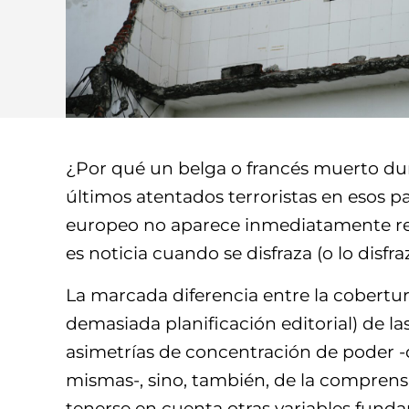
¿Por qué un belga o francés muerto du
últimos atentados terroristas en esos paí
europeo no aparece inmediatamente ref
es noticia cuando se disfraza (o lo disf
La marcada diferencia entre la cobert
demasiada planificación editorial) de l
asimetrías de concentración de poder -q
mismas-, sino, también, de la comprensi
tenerse en cuenta otras variables fund