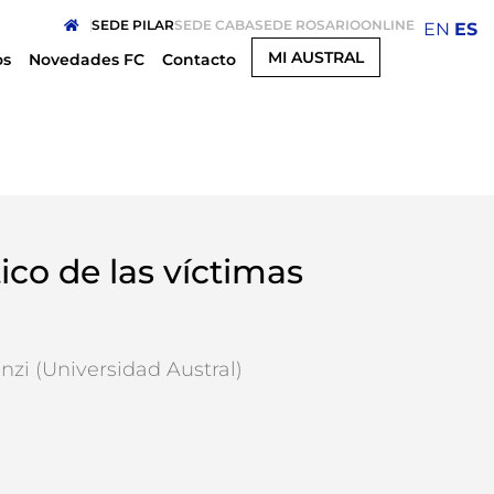
SEDE PILAR
SEDE CABA
SEDE ROSARIO
ONLINE
EN
ES
MI AUSTRAL
os
Novedades FC
Contacto
ico de las víctimas
nzi (Universidad Austral)