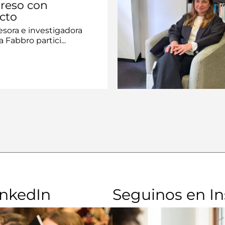
reso con
cto
esora e investigadora
a Fabbro partici...
inkedIn
Seguinos en I