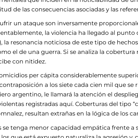
nitud de las consecuencias asociadas y las refer
 sufrir un ataque son inversamente proporciona
amentablemente, la violencia ha llegado al punto
), la resonancia noticiosa de este tipo de hechos
o el de una guerra. Si se analiza la cobertura 
cibe con nitidez.
homicidios per cápita considerablemente superior
contraposición a los siete cada cien mil que se r
ro argentino, le llamará la atención el desplieg
violentas registradas aquí. Coberturas del tipo 
alez, resultan extrañas en la lógica de los cana
ís se tenga menor capacidad empática frente a s
los que está expuesto naturaliza la agresión y,