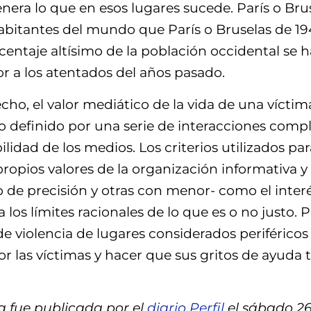
era lo que en esos lugares sucede. París o Brus
abitantes del mundo que París o Bruselas de 19
ntaje altísimo de la población occidental se ha
or a los atentados del años pasado.
ho, el valor mediático de la vida de una víctima
ico definido por una serie de interacciones comp
lidad de los medios. Los criterios utilizados p
 propios valores de la organización informativa y
de precisión y otras con menor- como el interé
los límites racionales de lo que es o no justo.
 de violencia de lugares considerados periféric
por las víctimas y hacer que sus gritos de ayu
 fue publicada por el
diario Perfil
el sábado 26