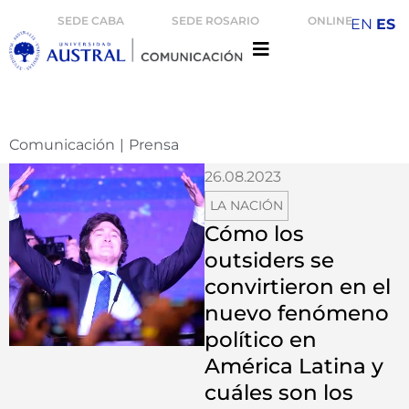
SEDE CABA
SEDE ROSARIO
ONLINE
EN
ES
Comunicación
|
Prensa
26.08.2023
LA NACIÓN
Cómo los
outsiders se
convirtieron en el
nuevo fenómeno
político en
América Latina y
cuáles son los