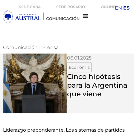
SEDE CABA
SEDE ROSARIO
ONLINE
EN
ES
Comunicación
|
Prensa
06.01.2025
Economis
Cinco hipótesis
para la Argentina
que viene
Liderazgo preponderante. Los sistemas de partidos