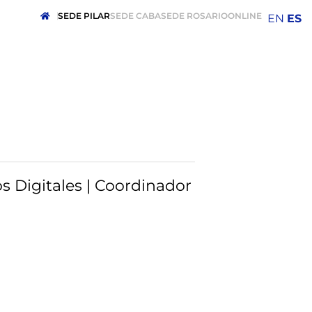
SEDE PILAR
SEDE CABA
SEDE ROSARIO
ONLINE
EN
ES
s Digitales | Coordinador