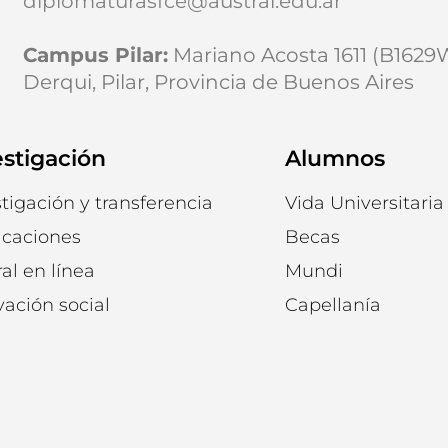
diplomaturasfce@austral.edu.ar
Campus Pilar:
Mariano Acosta 1611 (B162
Derqui, Pilar, Provincia de Buenos Aires
estigación
Alumnos
tigación y transferencia
Vida Universitaria
icaciones
Becas
al en línea
Mundi
vación social
Capellanía