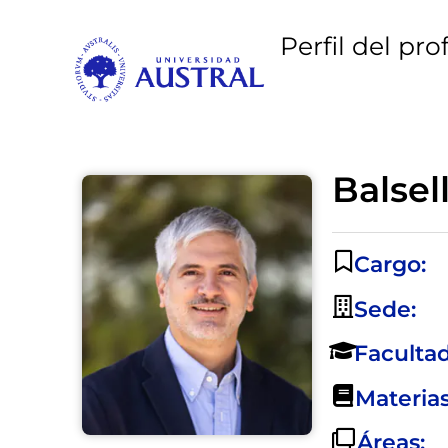
Perfil del pro
Balsel
Cargo:
Sede:
Facultad
Materias
Áreas: