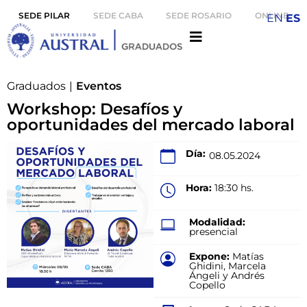
SEDE PILAR
SEDE CABA
SEDE ROSARIO
ONLINE
EN
ES
Graduados
|
Eventos
Workshop: Desafíos y
oportunidades del mercado laboral
Día:
08.05.2024
Hora:
18:30 hs.
Modalidad:
presencial
Expone:
Matías
Ghidini, Marcela
Ángeli y Andrés
Copello