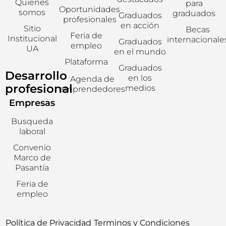
Quienes
para
Oportunidades
somos
graduados
Graduados
profesionales
en acción
Sitio
Becas
Feria de
Institucional
internacionale
Graduados
empleo
UA
en el mundo
Plataforma
Graduados
Desarrollo
en los
Agenda de
profesional
medios
emprendedores
Empresas
Busqueda
laboral
Convenio
Marco de
Pasantía
Feria de
empleo
Política de Privacidad
Terminos y Condiciones