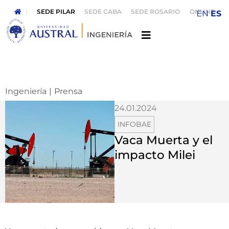
SEDE PILAR
SEDE CABA
SEDE ROSARIO
ONLINE
EN
ES
Ingeniería
|
Prensa
24.01.2024
INFOBAE
Vaca Muerta y el
impacto Milei