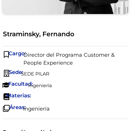
Straminsky, Fernando
Cargo:
Director del Programa Customer &
People Experience
Sede:
SEDE PILAR
Facultad:
Ingeniería
Materias:
Áreas:
Ingeniería