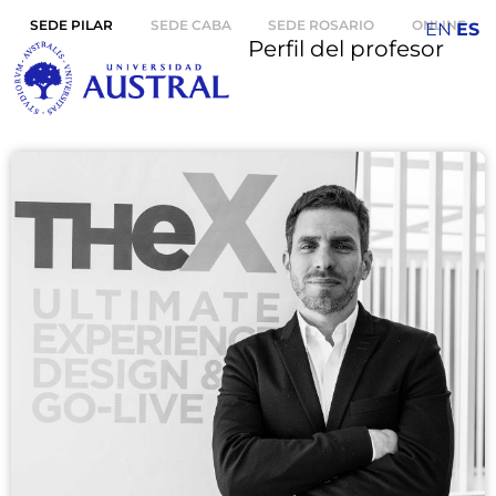
SEDE PILAR
SEDE CABA
SEDE ROSARIO
ONLINE
EN
ES
Perfil del profesor