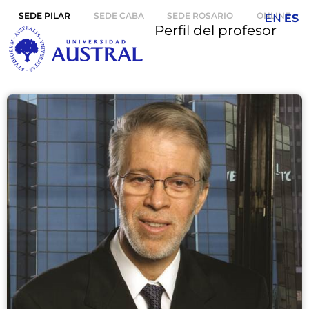
SEDE PILAR
SEDE CABA
SEDE ROSARIO
ONLINE
EN
ES
Perfil del profesor