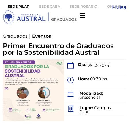
SEDE PILAR
SEDE CABA
SEDE ROSARIO
ONLINE
EN
ES
Graduados
|
Eventos
Primer Encuentro de Graduados
por la Sostenibilidad Austral
Día:
29.05.2025
Hora:
09:30 hs.
Modalidad:
presencial
Lugar:
Campus
Pilar