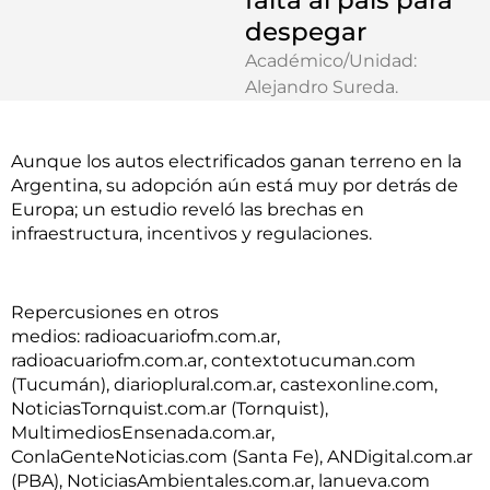
despegar
Académico/Unidad:
Alejandro Sureda
.
Aunque los autos electrificados ganan terreno en la
Argentina, su adopción aún está muy por detrás de
Europa; un estudio reveló las brechas en
infraestructura, incentivos y regulaciones.
Repercusiones en otros
medios:
radioacuariofm.com.ar,
radioacuariofm.com.ar, contextotucuman.com
(Tucumán), diarioplural.com.ar, castexonline.com,
NoticiasTornquist.com.ar (Tornquist),
MultimediosEnsenada.com.ar,
ConlaGenteNoticias.com (Santa Fe), ANDigital.com.ar
(PBA), NoticiasAmbientales.com.ar, lanueva.com