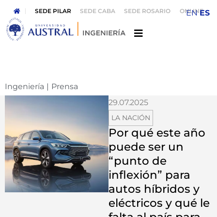
SEDE PILAR
SEDE CABA
SEDE ROSARIO
ONLINE
EN
ES
Ingeniería
|
Prensa
29.07.2025
LA NACIÓN
Por qué este año
puede ser un
“punto de
inflexión” para
autos híbridos y
eléctricos y qué le
falta al país para