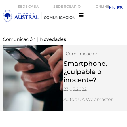
SEDE CABA
SEDE ROSARIO
ONLINE
EN
ES
Comunicación
|
Novedades
Comunicación
Smartphone,
¿culpable o
inocente?
23.05.2022
Autor: UA Webmaster