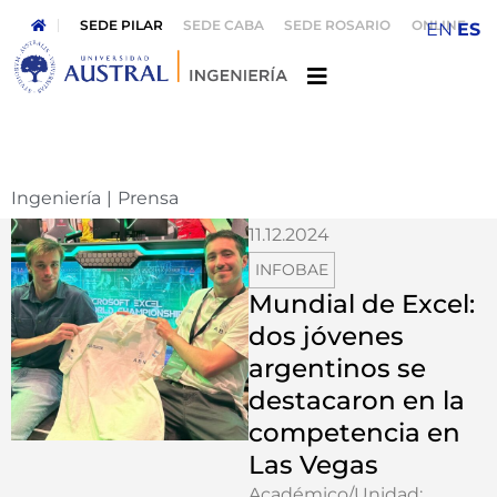
SEDE PILAR
SEDE CABA
SEDE ROSARIO
ONLINE
EN
ES
Ingeniería
|
Prensa
11.12.2024
INFOBAE
Mundial de Excel:
dos jóvenes
argentinos se
destacaron en la
competencia en
Las Vegas
Académico/Unidad: