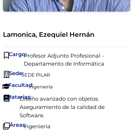
Lamonica, Ezequiel Hernán
Cargo:
Profesor Adjunto Profesional -
Departamento de Informática
Sede:
SEDE PILAR
Facultad:
Ingeniería
Materias:
Diseño avanzado con objetos.
Aseguramiento de la calidad de
Software.
Áreas:
Ingeniería