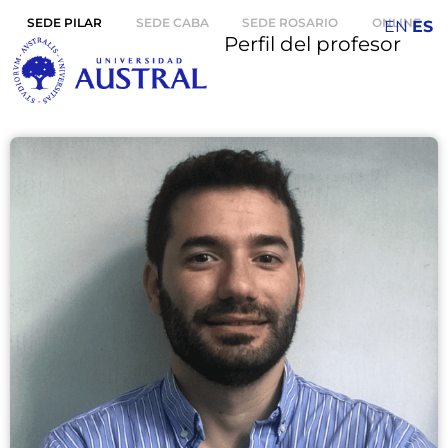
SEDE PILAR
SEDE CABA
SEDE ROSARIO
ONLINE
EN
ES
Perfil del profesor