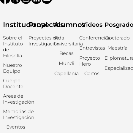
Institucional
Proyectos
Alumnos
Videos
Posgrad
Sobre el
Proyectos de
Vida
Conferencias
Doctorado
Instituto
Investigación
Universitaria
Entrevistas
Maestría
de
Becas
Filosofía
Proyecto
Diplomatur
Mundi
Hero
Nuestro
Especializa
Equipo
Capellanía
Cortos
Cuerpo
Docente
Áreas de
Investigación
Memorias de
Investigación
Eventos