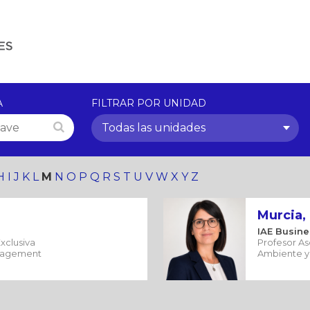
A
FILTRAR POR UNIDAD
Todas las unidades
H
I
J
K
L
M
N
O
P
Q
R
S
T
U
V
W
X
Y
Z
Murcia,
IAE Busine
xclusiva
Profesor As
anagement
Ambiente y