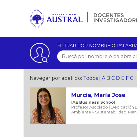
FILTRAR POR NOMBRE O PALABR
Navegar por apellido:
Todos
|
A
B
C
D
E
F
G
Murcia, Maria Jose
IAE Business School
Profesor Asociado | Dedicación E
Ambiente y Sustentabilidad, M