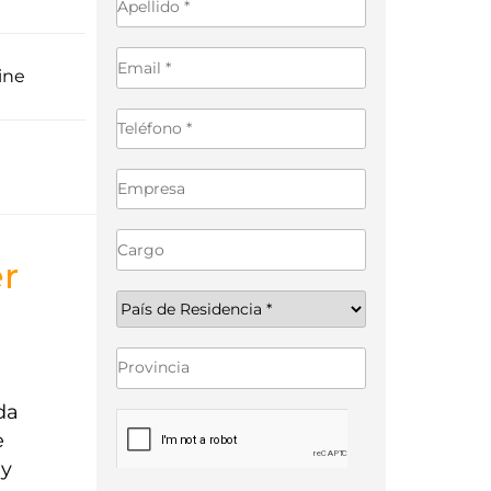
ine
er
da
e
 y