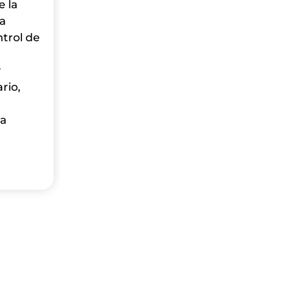
 la
ma
ntrol de
y
rio,
la