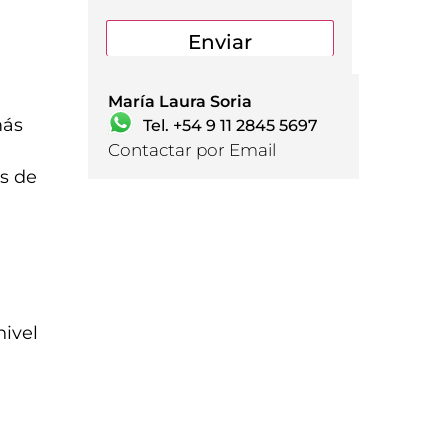
María Laura Soria
más
Tel. +54 9 11 2845 5697
Contactar por Email
os de
nivel