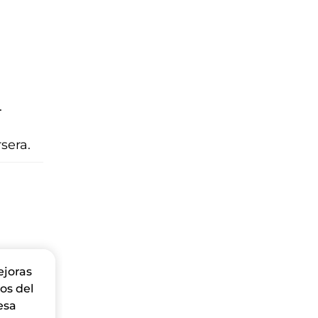
.
sera.
joras
os del
esa