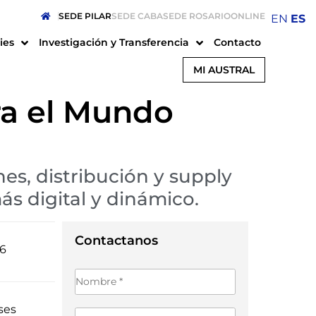
SEDE PILAR
SEDE CABA
SEDE ROSARIO
ONLINE
EN
ES
ies
Investigación y Transferencia
Contacto
MI AUSTRAL
ra el Mundo
es, distribución y supply
s digital y dinámico.
26
Contactanos
ses