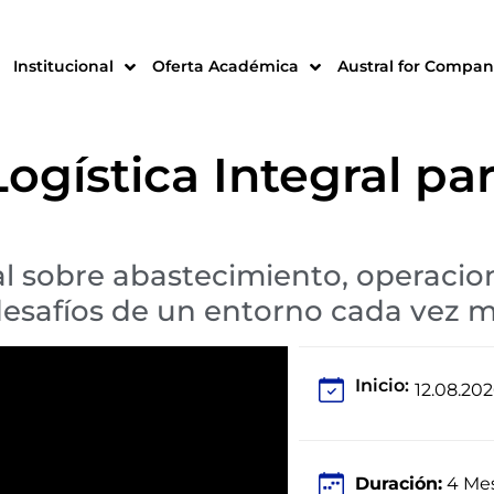
Institucional
Oferta Académica
Austral for Compan
ogística Integral pa
al sobre abastecimiento, operacion
desafíos de un entorno cada vez má
Inicio:
12.08.20
Duración:
4 Me