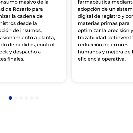
onsumo masivo de la
farmacéutica mediante
ad de Rosario para
adopción de un siste
mizar la cadena de
digital de registro y co
istros desde la
materias primas para
pción de insumos,
optimizar la precisión 
visionamiento a planta,
trazabilidad del inventa
do de pedidos, control
reducción de errores
tock y despacho a
humanos y mejora de 
tes finales.
eficiencia operativa.