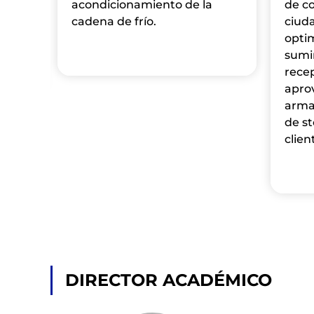
acondicionamiento de la
de c
cadena de frío.
ciud
a.
opti
sumin
rece
apro
arma
de s
clien
DIRECTOR ACADÉMICO