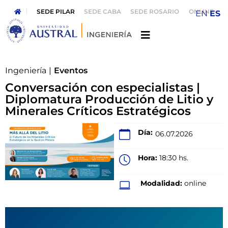
SEDE PILAR
SEDE CABA
SEDE ROSARIO
ONLINE
EN
ES
Ingeniería
|
Eventos
Conversación con especialistas |
Diplomatura Producción de Litio y
Minerales Críticos Estratégicos
Día:
06.07.2026
Hora:
18:30 hs.
Modalidad:
online