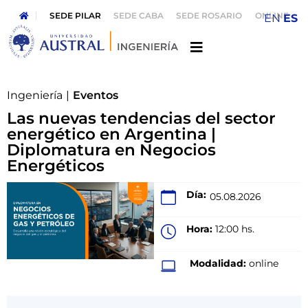
SEDE PILAR
SEDE CABA
SEDE ROSARIO
ONLINE
EN
ES
Ingeniería
|
Eventos
Las nuevas tendencias del sector
energético en Argentina |
Diplomatura en Negocios
Energéticos
Día:
05.08.2026
Hora:
12:00 hs.
Modalidad:
online