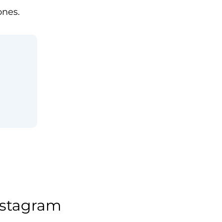
ones.
nstagram