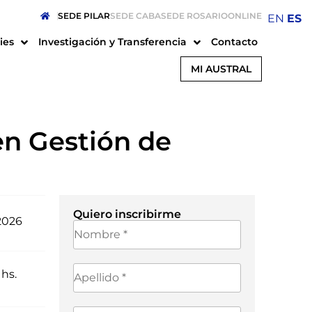
SEDE PILAR
SEDE CABA
SEDE ROSARIO
ONLINE
EN
ES
ies
Investigación y Transferencia
Contacto
MI AUSTRAL
en Gestión de
Quiero inscribirme
2026
 hs.