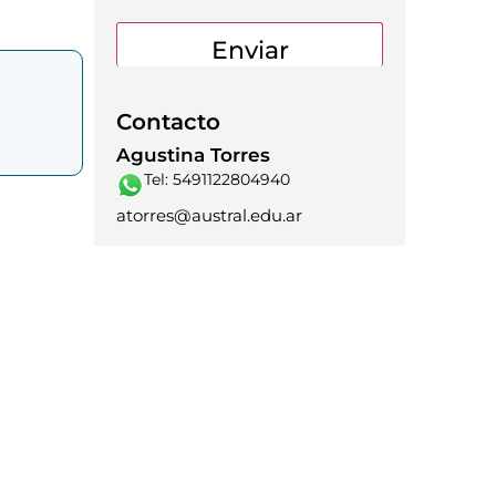
Contacto
Agustina Torres
Tel: 5491122804940
atorres@austral.edu.ar