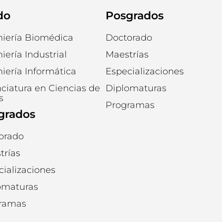
do
Posgrados
niería Biomédica
Doctorado
iería Industrial
Maestrías
iería Informática
Especializaciones
ciatura en Ciencias de
Diplomaturas
s
Programas
grados
orado
trías
ializaciones
omaturas
ramas