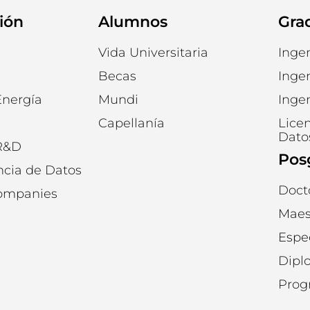
ión
Alumnos
Gra
Vida Universitaria
Inge
Becas
Ingen
Energía
Mundi
Ingen
Capellanía
Licen
Dato
 R&D
Pos
ncia de Datos
Doct
Companies
Maes
Espec
Dipl
Prog