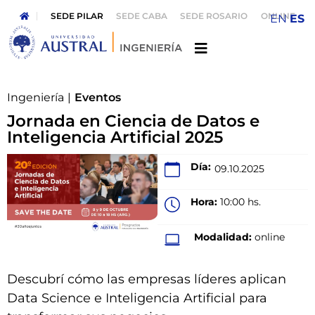
SEDE PILAR
SEDE CABA
SEDE ROSARIO
ONLINE
EN
ES
Ingeniería
|
Eventos
Jornada en Ciencia de Datos e
Inteligencia Artificial 2025
Día:
09.10.2025
Hora:
10:00 hs.
Modalidad:
online
Descubrí cómo las empresas líderes aplican
Data Science e Inteligencia Artificial para