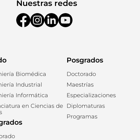
Nuestras redes
do
Posgrados
niería Biomédica
Doctorado
iería Industrial
Maestrías
iería Informática
Especializaciones
ciatura en Ciencias de
Diplomaturas
s
Programas
grados
orado