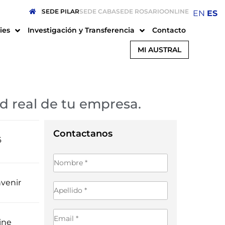
SEDE PILAR
SEDE CABA
SEDE ROSARIO
ONLINE
EN
ES
ies
Investigación y Transferencia
Contacto
MI AUSTRAL
d real de tu empresa.
6
Contactanos
venir
ine