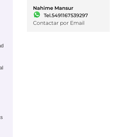
Nahime Mansur
Tel.5491167539297
Contactar por Email
ad
al
as