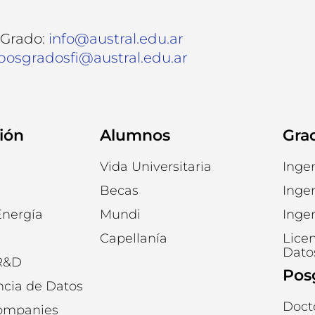
 Grado:
info@austral.edu.ar
posgradosfi@austral.edu.ar
ión
Alumnos
Gra
Vida Universitaria
Inge
Becas
Ingen
Energía
Mundi
Ingen
Capellanía
Licen
Dato
 R&D
Pos
ncia de Datos
Doct
Companies