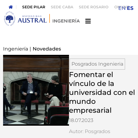
SEDE PILAR
SEDE CABA
SEDE ROSARIO
ONLINE
EN
ES
Ingeniería
|
Novedades
Posgrados Ingenieria
Fomentar el
vínculo de la
universidad con el
mundo
empresarial
18.07.2023
Autor: Posgrados