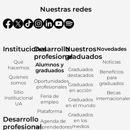
Nuestras redes
Institucional
Desarrollo
Nuestros
Novedades
profesional
graduados
Que
Noticias
Alumnos y
hacemos
Graduados
graduados
Beneficios
destacados
Quienes
para
Oportunidades
somos
graduados
Graduados
profesionales
en acción
Sitio
Becas
Feria de
Institucional
internacionale
Graduados
empleo
UA
en el mundo
Plataforma
Graduados
Desarrollo
en los
Agenda de
profesional
medios
emprendedores