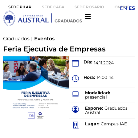
SEDE PILAR
SEDE CABA
SEDE ROSARIO
ONLINE
EN
ES
Graduados
|
Eventos
Feria Ejecutiva de Empresas
Día:
14.11.2024
Hora:
14:00 hs.
Modalidad:
presencial
Expone:
Graduados
Austral
Lugar:
Campus IAE