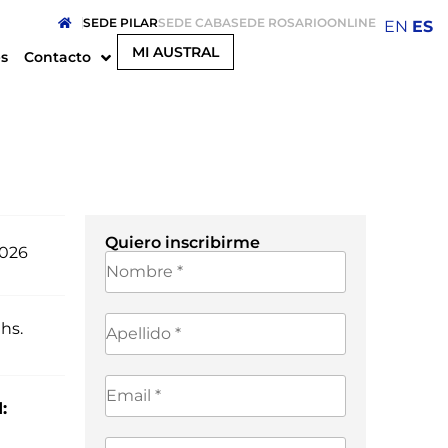
SEDE PILAR
SEDE CABA
SEDE ROSARIO
ONLINE
EN
ES
MI AUSTRAL
s
Contacto
Quiero inscribirme
2026
hs.
: