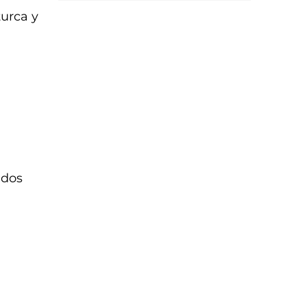
turca y
ados