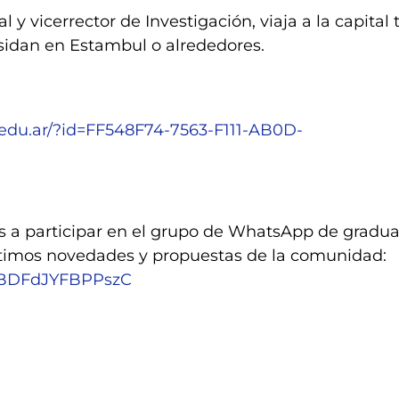
y vicerrector de Investigación, viaja a la capital 
sidan en Estambul o alrededores.
al.edu.ar/?id=FF548F74-7563-F111-AB0D-
os a participar en el grupo de WhatsApp de gradu
timos novedades y propuestas de la comunidad:
fdBDFdJYFBPPszC