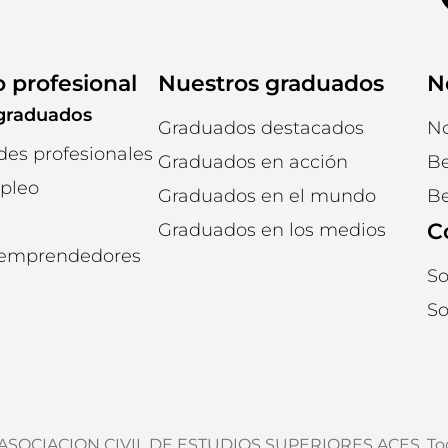
o profesional
Nuestros graduados
N
graduados
Graduados destacados
No
es profesionales
Graduados en acción
Be
mpleo
Graduados en el mundo
Be
C
Graduados en los medios
 emprendedores
So
So
. ASOCIACION CIVIL DE ESTUDIOS SUPERIORES ACES. Tod