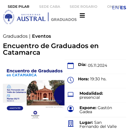
SEDE PILAR
SEDE CABA
SEDE ROSARIO
ONLINE
EN
ES
Graduados
|
Eventos
Encuentro de Graduados en
Catamarca
Día:
05.11.2024
Hora:
19:30 hs.
Modalidad:
presencial
Expone:
Gastón
Gadea
Lugar:
San
Fernando del Valle