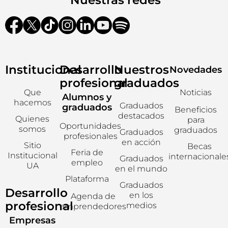
Institucional
Desarrollo
Nuestros
Novedades
profesional
graduados
Que
Noticias
Alumnos y
hacemos
Graduados
graduados
Beneficios
destacados
Quienes
para
Oportunidades
somos
graduados
Graduados
profesionales
en acción
Sitio
Becas
Feria de
Institucional
internacionale
Graduados
empleo
UA
en el mundo
Plataforma
Graduados
Desarrollo
en los
Agenda de
profesional
medios
emprendedores
Empresas