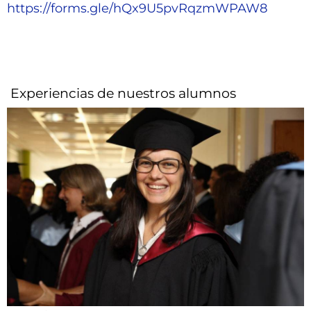
https://forms.gle/hQx9U5pvRqzmWPAW8
Experiencias de nuestros alumnos​