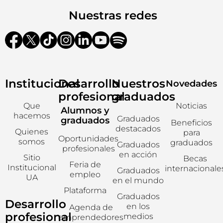
Nuestras redes
Institucional
Desarrollo
Nuestros
Novedades
profesional
graduados
Que
Noticias
Alumnos y
hacemos
Graduados
graduados
Beneficios
destacados
Quienes
para
Oportunidades
somos
graduados
Graduados
profesionales
en acción
Sitio
Becas
Feria de
Institucional
internacionale
Graduados
empleo
UA
en el mundo
Plataforma
Graduados
Desarrollo
en los
Agenda de
profesional
medios
emprendedores