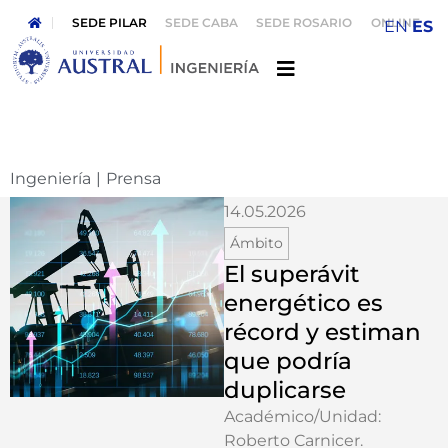
SEDE PILAR
SEDE CABA
SEDE ROSARIO
ONLINE
EN
ES
Ingeniería
|
Prensa
14.05.2026
Ámbito
El superávit
energético es
récord y estiman
que podría
duplicarse
Académico/Unidad:
Roberto Carnicer
.