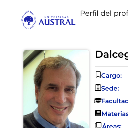
Perfil del pro
Dalceg
Cargo:
Sede:
Facultad
Materias
Áreas: