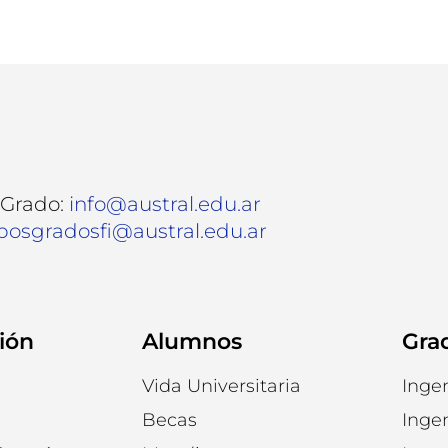
 Grado:
info@austral.edu.ar
posgradosfi@austral.edu.ar
ión
Alumnos
Gra
Vida Universitaria
Inge
Becas
Ingen