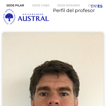
SEDE PILAR
SEDE CABA
SEDE ROSARIO
ONLINE
EN
ES
Perfil del profesor